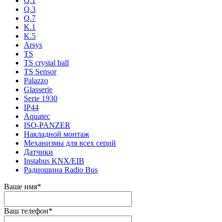
Q.1
Q.3
Q.7
K.1
K.5
Arsys
TS
TS crystal ball
TS Sensor
Palazzo
Glasserie
Serie 1930
IP44
Aquatec
ISO-PANZER
Накладной монтаж
Механизмы для всех серий
Датчики
Instabus KNX/EIB
Радиошина Radio Bus
Ваше имя
*
Ваш телефон
*