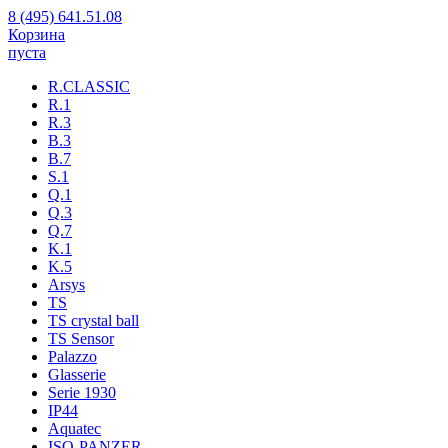
8 (495) 641.51.08
Корзина
пуста
R.CLASSIC
R.1
R.3
B.3
B.7
S.1
Q.1
Q.3
Q.7
K.1
K.5
Arsys
TS
TS crystal ball
TS Sensor
Palazzo
Glasserie
Serie 1930
IP44
Aquatec
ISO-PANZER