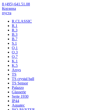
8 (495) 641.51.08
Корзина
пуста
R.CLASSIC
R.1
R.3
B.3
B.7
S.1
Q.1
Q.3
Q.7
K.1
K.5
Arsys
TS
TS crystal ball
TS Sensor
Palazzo
Glasserie
Serie 1930
IP44
Aquatec
ISO-PANZER