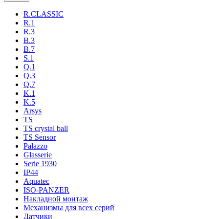
R.CLASSIC
R.1
R.3
B.3
B.7
S.1
Q.1
Q.3
Q.7
K.1
K.5
Arsys
TS
TS crystal ball
TS Sensor
Palazzo
Glasserie
Serie 1930
IP44
Aquatec
ISO-PANZER
Накладной монтаж
Механизмы для всех серий
Датчики