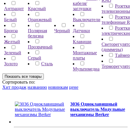
RJ45
кабеля/
Розетк
Антрацит
Красный
заглушки
телевизионны
Розетк
Белый
Оранжевый
Выключатели
телефонные R
Розетк
Бронза
Полярная
Черный
Датчики
электрически
белизна
Желтый
Клавиши
Светорегулят
Прозрачный
(диммеры)
Зеленый
Монтажные
Тайме
Серый
платы
Золото
Сталь
Терморегулят
Мультимедиа
Сортировать по:
Хит продаж
названию
новинкам
цене
3036 Одноклавишный
выключатель Модульные
механизмы Berker