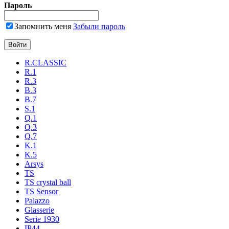
Пароль
Запомнить меня
Забыли пароль
R.CLASSIC
R.1
R.3
B.3
B.7
S.1
Q.1
Q.3
Q.7
K.1
K.5
Arsys
TS
TS crystal ball
TS Sensor
Palazzo
Glasserie
Serie 1930
IP44