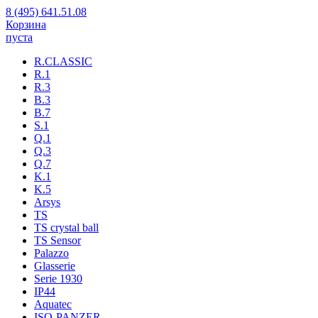
8 (495) 641.51.08
Корзина
пуста
R.CLASSIC
R.1
R.3
B.3
B.7
S.1
Q.1
Q.3
Q.7
K.1
K.5
Arsys
TS
TS crystal ball
TS Sensor
Palazzo
Glasserie
Serie 1930
IP44
Aquatec
ISO-PANZER