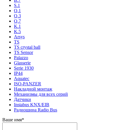
B.7
S.1
Q.1
Q.3
Q.7
K.1
K.5
Arsys
TS
TS crystal ball
TS Sensor
Palazzo
Glasserie
Serie 1930
IP44
Aquatec
ISO-PANZER
Накладной монтаж
Механизмы для всех серий
Датчики
Instabus KNX/EIB
Радиошина Radio Bus
Ваше имя
*