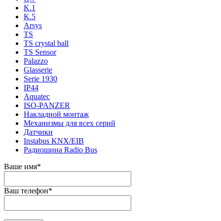
K.1
K.5
Arsys
TS
TS crystal ball
TS Sensor
Palazzo
Glasserie
Serie 1930
IP44
Aquatec
ISO-PANZER
Накладной монтаж
Механизмы для всех серий
Датчики
Instabus KNX/EIB
Радиошина Radio Bus
Ваше имя
*
Ваш телефон
*