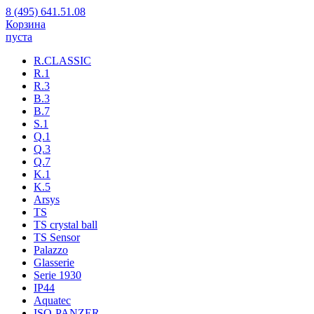
8 (495) 641.51.08
Корзина
пуста
R.CLASSIC
R.1
R.3
B.3
B.7
S.1
Q.1
Q.3
Q.7
K.1
K.5
Arsys
TS
TS crystal ball
TS Sensor
Palazzo
Glasserie
Serie 1930
IP44
Aquatec
ISO-PANZER