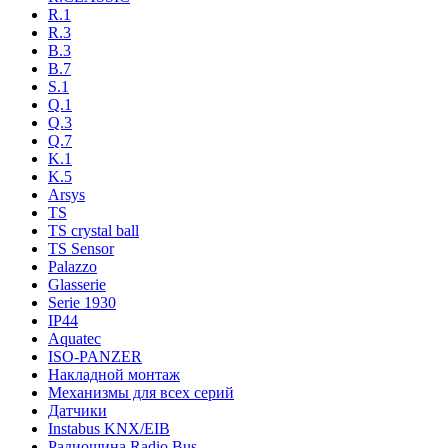
R.1
R.3
B.3
B.7
S.1
Q.1
Q.3
Q.7
K.1
K.5
Arsys
TS
TS crystal ball
TS Sensor
Palazzo
Glasserie
Serie 1930
IP44
Aquatec
ISO-PANZER
Накладной монтаж
Механизмы для всех серий
Датчики
Instabus KNX/EIB
Радиошина Radio Bus