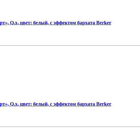
», Q.х, цвет: белый, с эффектом бархата Berker
», Q.х, цвет: белый, с эффектом бархата Berker