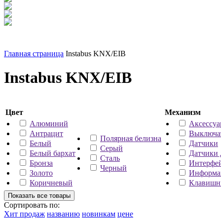
Главная страница
Instabus KNX/EIB
Instabus KNX/EIB
Цвет
Механизм
Алюминий
Аксессу
Антрацит
Выключа
Полярная белизна
Белый
Датчики
Серый
Белый бархат
Датчики
Сталь
Бронза
Интерфе
Черный
Золото
Информа
Коричневый
Клавишн
Сортировать по:
Хит продаж
названию
новинкам
цене