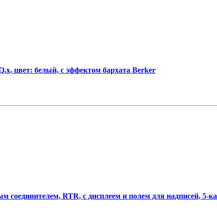
.х, цвет: белый, с эффектом бархата Berker
 соединителем, RTR, с дисплеем и полем для надписей, 5-кан