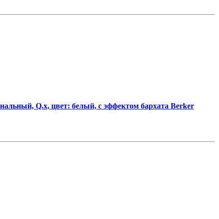
альный, Q.х, цвет: белый, с эффектом бархата Berker