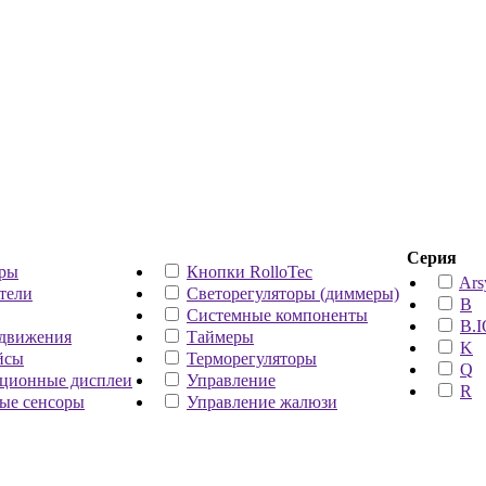
Серия
ары
Кнопки RolloTec
Ars
тели
Светорегуляторы (диммеры)
B
Системные компоненты
B.I
 движения
Таймеры
K
йсы
Терморегуляторы
Q
ционные дисплеи
Управление
R
ые сенсоры
Управление жалюзи