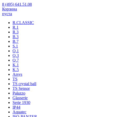
8 (495) 641.51.08
Корзина
пуста
R.CLASSIC
R.1
R.3
B.3
B.7
S.1
Q.1
Q.3
Q.7
K.1
K.5
Arsys
TS
TS crystal ball
TS Sensor
Palazzo
Glasserie
Serie 1930
IP44
Aquatec
ISO-PANZER