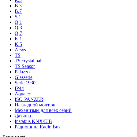
R.3
B.3
B.7
S.1
Q.1
Q.3
Q.7
K.1
K.5
Arsys
TS
TS crystal ball
TS Sensor
Palazzo
Glasserie
Serie 1930
IP44
Aquatec
ISO-PANZER
Накладной монтаж
Механизмы для всех серий
Датчики
Instabus KNX/EIB
Радиошина Radio Bus