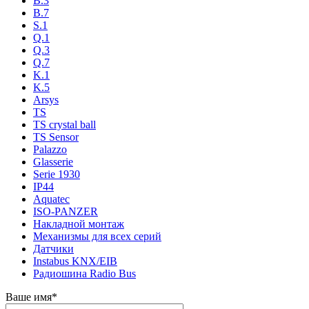
B.3
B.7
S.1
Q.1
Q.3
Q.7
K.1
K.5
Arsys
TS
TS crystal ball
TS Sensor
Palazzo
Glasserie
Serie 1930
IP44
Aquatec
ISO-PANZER
Накладной монтаж
Механизмы для всех серий
Датчики
Instabus KNX/EIB
Радиошина Radio Bus
Ваше имя
*