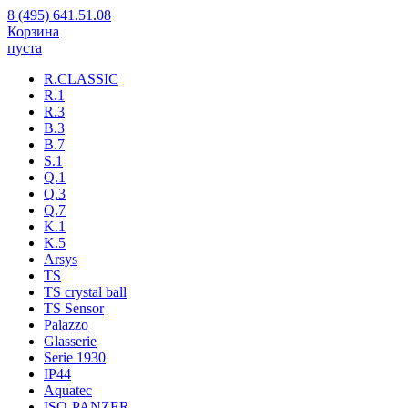
8 (495) 641.51.08
Корзина
пуста
R.CLASSIC
R.1
R.3
B.3
B.7
S.1
Q.1
Q.3
Q.7
K.1
K.5
Arsys
TS
TS crystal ball
TS Sensor
Palazzo
Glasserie
Serie 1930
IP44
Aquatec
ISO-PANZER