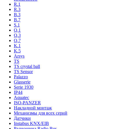
R.1
R.3
B.3
B.7
S.1
Q.1
Q.3
Q.7
K.1
K.5
Arsys
TS
TS crystal ball
TS Sensor
Palazzo
Glasserie
Serie 1930
IP44
Aquatec
ISO-PANZER
Накладной монтаж
Механизмы для всех серий
Датчики
Instabus KNX/EIB
Радиошина Radio Bus