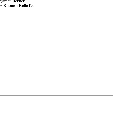
дитель
Berker
зм
Кнопки RolloTec