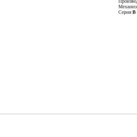
Произво
Механи
Серия
B