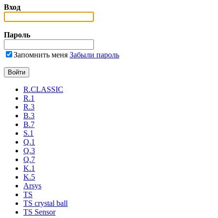
Вход
Пароль
Запомнить меня
Забыли пароль
R.CLASSIC
R.1
R.3
B.3
B.7
S.1
Q.1
Q.3
Q.7
K.1
K.5
Arsys
TS
TS crystal ball
TS Sensor