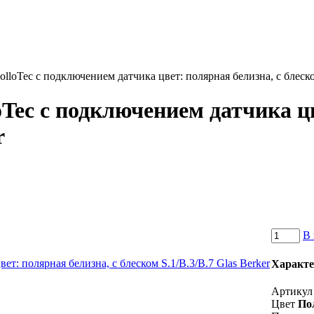
loTec с подключением датчика цвет: полярная белизна, с блеском
Tec с подключением датчика цв
r
В 
Характе
Артикул
Цвет
По