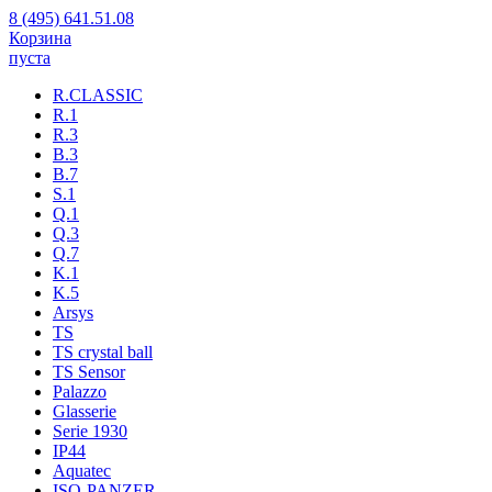
8 (495) 641.51.08
Корзина
пуста
R.CLASSIC
R.1
R.3
B.3
B.7
S.1
Q.1
Q.3
Q.7
K.1
K.5
Arsys
TS
TS crystal ball
TS Sensor
Palazzo
Glasserie
Serie 1930
IP44
Aquatec
ISO-PANZER