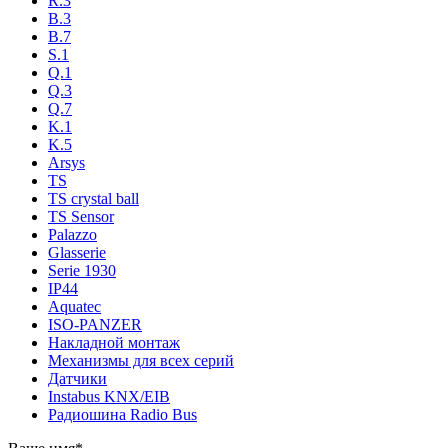
R.3
B.3
B.7
S.1
Q.1
Q.3
Q.7
K.1
K.5
Arsys
TS
TS crystal ball
TS Sensor
Palazzo
Glasserie
Serie 1930
IP44
Aquatec
ISO-PANZER
Накладной монтаж
Механизмы для всех серий
Датчики
Instabus KNX/EIB
Радиошина Radio Bus