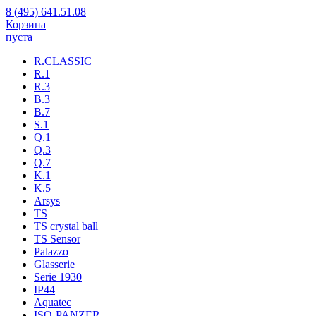
8 (495) 641.51.08
Корзина
пуста
R.CLASSIC
R.1
R.3
B.3
B.7
S.1
Q.1
Q.3
Q.7
K.1
K.5
Arsys
TS
TS crystal ball
TS Sensor
Palazzo
Glasserie
Serie 1930
IP44
Aquatec
ISO-PANZER