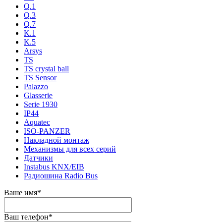
Q.1
Q.3
Q.7
K.1
K.5
Arsys
TS
TS crystal ball
TS Sensor
Palazzo
Glasserie
Serie 1930
IP44
Aquatec
ISO-PANZER
Накладной монтаж
Механизмы для всех серий
Датчики
Instabus KNX/EIB
Радиошина Radio Bus
Ваше имя
*
Ваш телефон
*