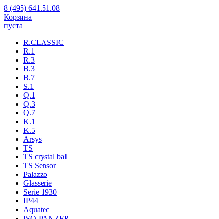
8 (495) 641.51.08
Корзина
пуста
R.CLASSIC
R.1
R.3
B.3
B.7
S.1
Q.1
Q.3
Q.7
K.1
K.5
Arsys
TS
TS crystal ball
TS Sensor
Palazzo
Glasserie
Serie 1930
IP44
Aquatec
ISO-PANZER