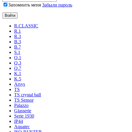
Запомнить меня
Забыли пароль
R.CLASSIC
R.1
R.3
B.3
B.7
S.1
Q.1
Q.3
Q.7
K.1
K.5
Arsys
TS
TS crystal ball
TS Sensor
Palazzo
Glasserie
Serie 1930
IP44
Aquatec
ISO-PANZER