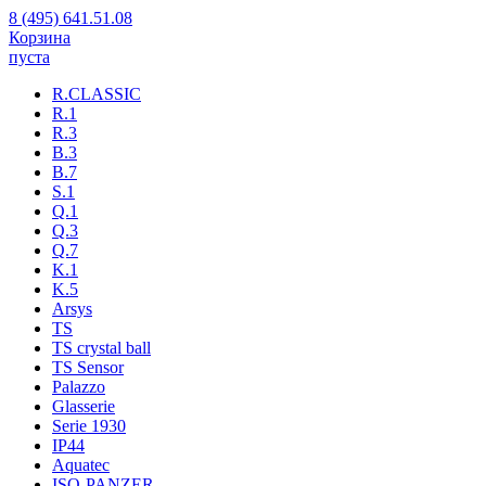
8 (495) 641.51.08
Корзина
пуста
R.CLASSIC
R.1
R.3
B.3
B.7
S.1
Q.1
Q.3
Q.7
K.1
K.5
Arsys
TS
TS crystal ball
TS Sensor
Palazzo
Glasserie
Serie 1930
IP44
Aquatec
ISO-PANZER