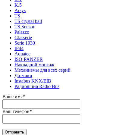
K.5
Arsys
TS
TS crystal ball
TS Sensor
Palazzo
Glasserie
Serie 1930
IP44
Aquatec
ISO-PANZER
Накладной монтаж
Механизмы для всех серий
Датчики
Instabus KNX/EIB
Радиошина Radio Bus
Ваше имя
*
Ваш телефон
*