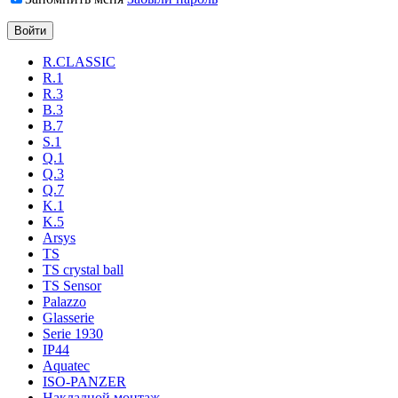
R.CLASSIC
R.1
R.3
B.3
B.7
S.1
Q.1
Q.3
Q.7
K.1
K.5
Arsys
TS
TS crystal ball
TS Sensor
Palazzo
Glasserie
Serie 1930
IP44
Aquatec
ISO-PANZER
Накладной монтаж