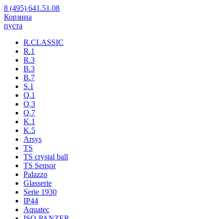
8 (495) 641.51.08
Корзина
пуста
R.CLASSIC
R.1
R.3
B.3
B.7
S.1
Q.1
Q.3
Q.7
K.1
K.5
Arsys
TS
TS crystal ball
TS Sensor
Palazzo
Glasserie
Serie 1930
IP44
Aquatec
ISO-PANZER