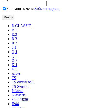
Запомнить меня
Забыли пароль
R.CLASSIC
R.1
R.3
B.3
B.7
S.1
Q.1
Q.3
Q.7
K.1
K.5
Arsys
TS
TS crystal ball
TS Sensor
Palazzo
Glasserie
Serie 1930
IP44