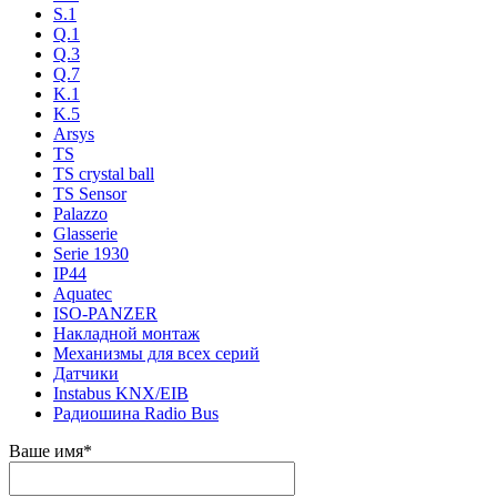
S.1
Q.1
Q.3
Q.7
K.1
K.5
Arsys
TS
TS crystal ball
TS Sensor
Palazzo
Glasserie
Serie 1930
IP44
Aquatec
ISO-PANZER
Накладной монтаж
Механизмы для всех серий
Датчики
Instabus KNX/EIB
Радиошина Radio Bus
Ваше имя
*