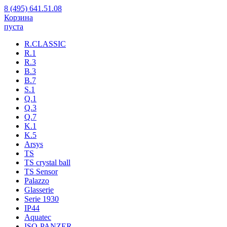
8 (495) 641.51.08
Корзина
пуста
R.CLASSIC
R.1
R.3
B.3
B.7
S.1
Q.1
Q.3
Q.7
K.1
K.5
Arsys
TS
TS crystal ball
TS Sensor
Palazzo
Glasserie
Serie 1930
IP44
Aquatec
ISO-PANZER