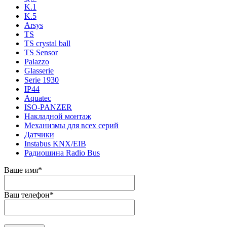
K.1
K.5
Arsys
TS
TS crystal ball
TS Sensor
Palazzo
Glasserie
Serie 1930
IP44
Aquatec
ISO-PANZER
Накладной монтаж
Механизмы для всех серий
Датчики
Instabus KNX/EIB
Радиошина Radio Bus
Ваше имя
*
Ваш телефон
*