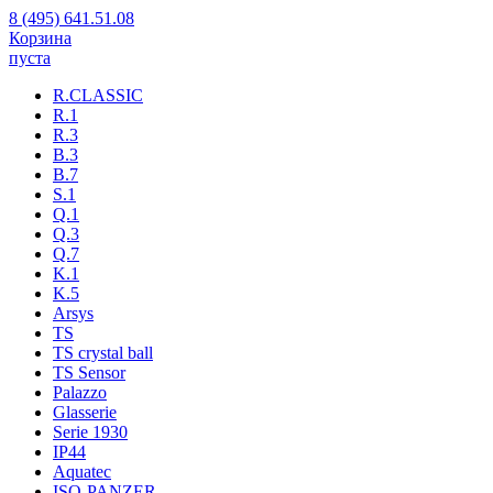
8 (495) 641.51.08
Корзина
пуста
R.CLASSIC
R.1
R.3
B.3
B.7
S.1
Q.1
Q.3
Q.7
K.1
K.5
Arsys
TS
TS crystal ball
TS Sensor
Palazzo
Glasserie
Serie 1930
IP44
Aquatec
ISO-PANZER