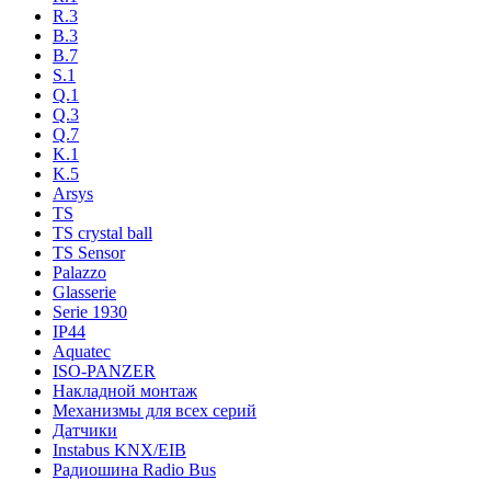
R.3
B.3
B.7
S.1
Q.1
Q.3
Q.7
K.1
K.5
Arsys
TS
TS crystal ball
TS Sensor
Palazzo
Glasserie
Serie 1930
IP44
Aquatec
ISO-PANZER
Накладной монтаж
Механизмы для всех серий
Датчики
Instabus KNX/EIB
Радиошина Radio Bus