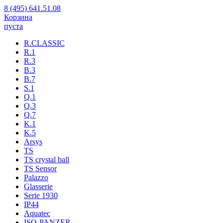
8 (495) 641.51.08
Корзина
пуста
R.CLASSIC
R.1
R.3
B.3
B.7
S.1
Q.1
Q.3
Q.7
K.1
K.5
Arsys
TS
TS crystal ball
TS Sensor
Palazzo
Glasserie
Serie 1930
IP44
Aquatec
ISO-PANZER