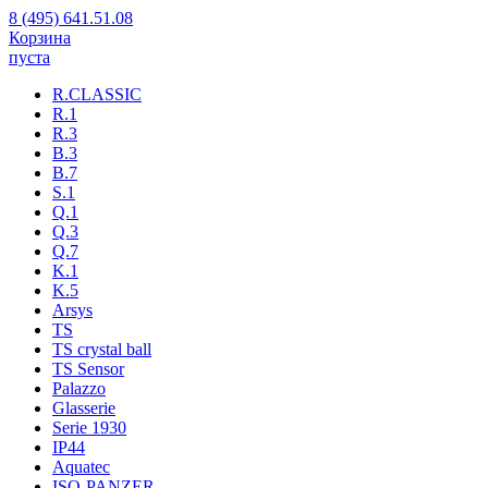
8 (495) 641.51.08
Корзина
пуста
R.CLASSIC
R.1
R.3
B.3
B.7
S.1
Q.1
Q.3
Q.7
K.1
K.5
Arsys
TS
TS crystal ball
TS Sensor
Palazzo
Glasserie
Serie 1930
IP44
Aquatec
ISO-PANZER