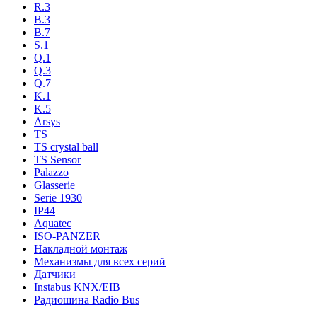
R.3
B.3
B.7
S.1
Q.1
Q.3
Q.7
K.1
K.5
Arsys
TS
TS crystal ball
TS Sensor
Palazzo
Glasserie
Serie 1930
IP44
Aquatec
ISO-PANZER
Накладной монтаж
Механизмы для всех серий
Датчики
Instabus KNX/EIB
Радиошина Radio Bus