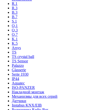
R.1
R.3
B.3
B.7
S.1
Q.1
Q.3
Q.7
K.1
K.5
Arsys
TS
TS crystal ball
TS Sensor
Palazzo
Glasserie
Serie 1930
IP44
Aquatec
ISO-PANZER
Накладной монтаж
Механизмы для всех серий
Датчики
Instabus KNX/EIB
Радиошина Radio Bus