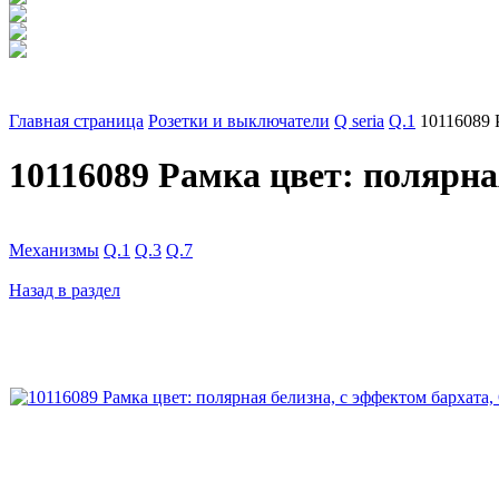
Главная страница
Розетки и выключатели
Q seria
Q.1
10116089 
10116089 Рамкa цвет: полярна
Механизмы
Q.1
Q.3
Q.7
Назад в раздел