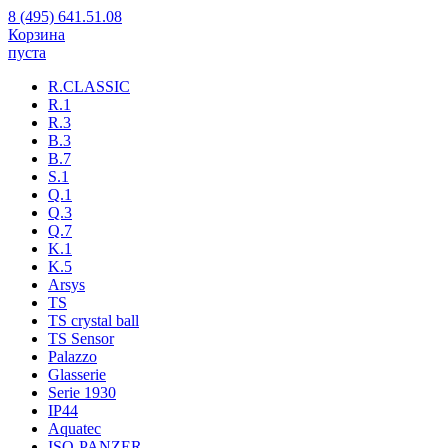
8 (495) 641.51.08
Корзина
пуста
R.CLASSIC
R.1
R.3
B.3
B.7
S.1
Q.1
Q.3
Q.7
K.1
K.5
Arsys
TS
TS crystal ball
TS Sensor
Palazzo
Glasserie
Serie 1930
IP44
Aquatec
ISO-PANZER