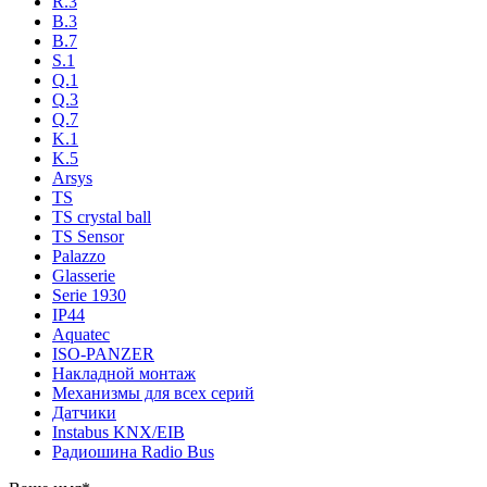
R.3
B.3
B.7
S.1
Q.1
Q.3
Q.7
K.1
K.5
Arsys
TS
TS crystal ball
TS Sensor
Palazzo
Glasserie
Serie 1930
IP44
Aquatec
ISO-PANZER
Накладной монтаж
Механизмы для всех серий
Датчики
Instabus KNX/EIB
Радиошина Radio Bus