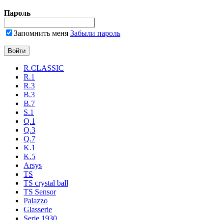
Пароль
Запомнить меня
Забыли пароль
R.CLASSIC
R.1
R.3
B.3
B.7
S.1
Q.1
Q.3
Q.7
K.1
K.5
Arsys
TS
TS crystal ball
TS Sensor
Palazzo
Glasserie
Serie 1930