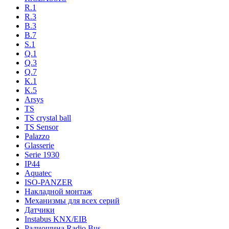
R.1
R.3
B.3
B.7
S.1
Q.1
Q.3
Q.7
K.1
K.5
Arsys
TS
TS crystal ball
TS Sensor
Palazzo
Glasserie
Serie 1930
IP44
Aquatec
ISO-PANZER
Накладной монтаж
Механизмы для всех серий
Датчики
Instabus KNX/EIB
Радиошина Radio Bus