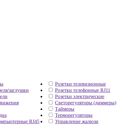
ры
Розетки телевизионные
еля/заглушки
Розетки телефонные RJ11
ели
Розетки электрические
движения
Светорегуляторы (диммеры)
Таймеры
диа
Терморегуляторы
омпьютерные RJ45
Управление жалюзи