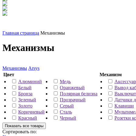
Главная страница
Механизмы
Механизмы
Механизмы
Arsys
Цвет
Механизм
Алюминий
Медь
Аксессуа
Белый
Оранжевый
Вывод каб
Бронза
Полярная белизна
Выключат
Зеленый
Прозрачный
Датчики 
Золото
Серый
Клавиши
Коричневый
Сталь
Мультиме
Красный
Черный
Розетки к
Сортировать по: