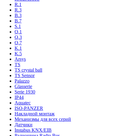
R.1
R.3
B.3
B.7
S.1
Q.1
Q.3
Q.7
K.1
K.5
Arsys
TS
TS crystal ball
TS Sensor
Palazzo
Glasserie
Serie 1930
IP44
Aquatec
ISO-PANZER
Накладной монтаж
Механизмы для всех серий
Датчики
Instabus KNX/EIB
Радиошина Radio Bus