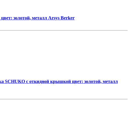
вет: золотой, металл Arsys Berker
ка SCHUKO с откидной крышкой цвет: золотой, металл