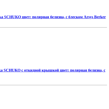
ка SCHUKO цвет: полярная белизна, с блеском Arsys Berker
ка SCHUKO с откидной крышкой цвет: полярная белизна, с