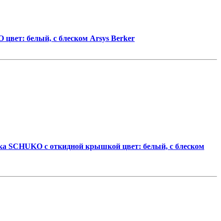
цвет: белый, с блеском Arsys Berker
ка SCHUKO с откидной крышкой цвет: белый, с блеском