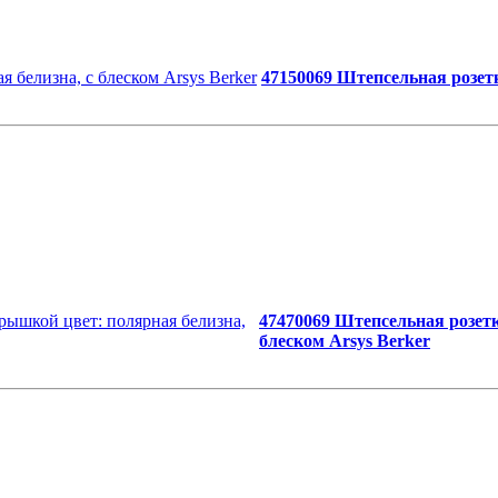
47150069 Штепсельная розет
47470069 Штепсельная розет
блеском Arsys Berker