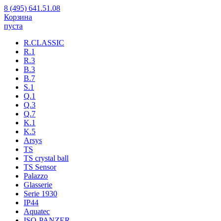
8 (495) 641.51.08
Корзина
пуста
R.CLASSIC
R.1
R.3
B.3
B.7
S.1
Q.1
Q.3
Q.7
K.1
K.5
Arsys
TS
TS crystal ball
TS Sensor
Palazzo
Glasserie
Serie 1930
IP44
Aquatec
ISO-PANZER