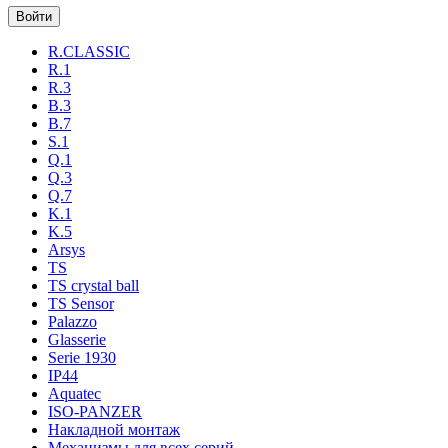
R.CLASSIC
R.1
R.3
B.3
B.7
S.1
Q.1
Q.3
Q.7
K.1
K.5
Arsys
TS
TS crystal ball
TS Sensor
Palazzo
Glasserie
Serie 1930
IP44
Aquatec
ISO-PANZER
Накладной монтаж
Механизмы для всех серий