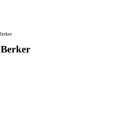
erker
 Berker