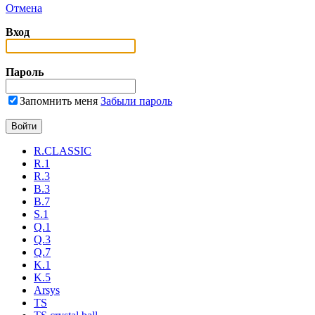
Отмена
Вход
Пароль
Запомнить меня
Забыли пароль
R.CLASSIC
R.1
R.3
B.3
B.7
S.1
Q.1
Q.3
Q.7
K.1
K.5
Arsys
TS