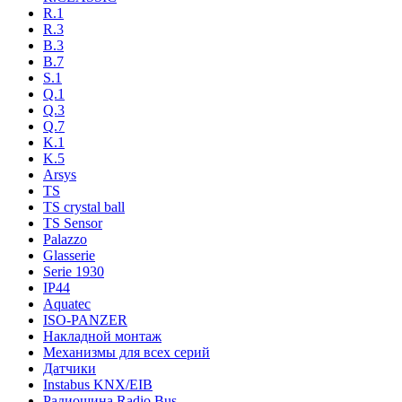
R.1
R.3
B.3
B.7
S.1
Q.1
Q.3
Q.7
K.1
K.5
Arsys
TS
TS crystal ball
TS Sensor
Palazzo
Glasserie
Serie 1930
IP44
Aquatec
ISO-PANZER
Накладной монтаж
Механизмы для всех серий
Датчики
Instabus KNX/EIB
Радиошина Radio Bus