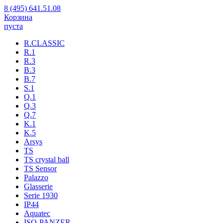
8 (495) 641.51.08
Корзина
пуста
R.CLASSIC
R.1
R.3
B.3
B.7
S.1
Q.1
Q.3
Q.7
K.1
K.5
Arsys
TS
TS crystal ball
TS Sensor
Palazzo
Glasserie
Serie 1930
IP44
Aquatec
ISO-PANZER