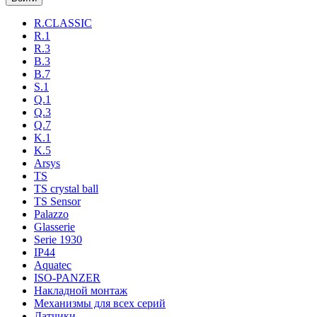
R.CLASSIC
R.1
R.3
B.3
B.7
S.1
Q.1
Q.3
Q.7
K.1
K.5
Arsys
TS
TS crystal ball
TS Sensor
Palazzo
Glasserie
Serie 1930
IP44
Aquatec
ISO-PANZER
Накладной монтаж
Механизмы для всех серий
Датчики